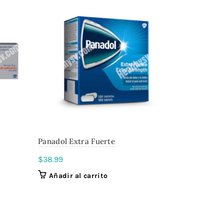
Panadol Extra Fuerte
Fuerza par
$
38.99
$
44.99
Añadir al carrito
Añadir a