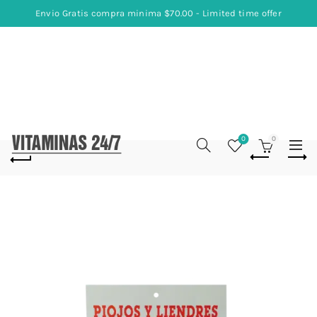
Envio Gratis compra minima $70.00 - Limited time offer
0
0