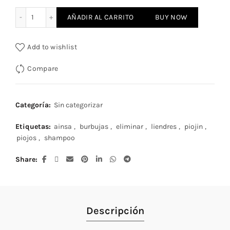
Shampoo Piojin cantidad
AÑADIR AL CARRITO
BUY NOW
Add to wishlist
Compare
Categoría:
Sin categorizar
Etiquetas:
ainsa
,
burbujas
,
eliminar
,
liendres
,
piojin
,
piojos
,
shampoo
Share
Descripción