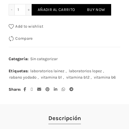
Rabano Yodado cantidad
AÑADIR AL CARRITO
BUY NOW
Add to wishlist
Compare
Categoría:
Sin categorizar
Etiquetas:
laboratorios lainez
,
laboratorios lopez
,
rabano yodado
,
vitamina b1
,
vitamina b12
,
vitamina b6
Share
Descripción