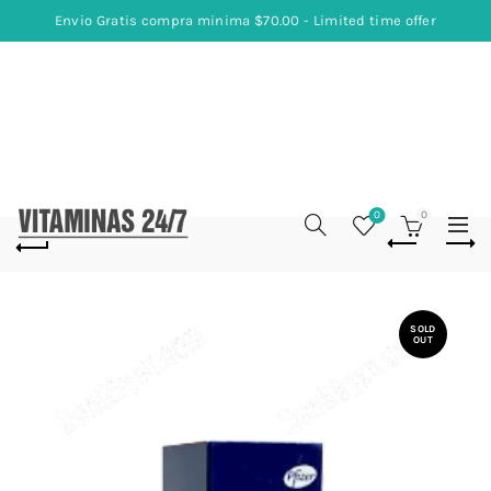
Envio Gratis compra minima $70.00 - Limited time offer
0
0
SOLD
OUT