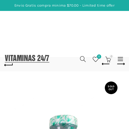
Envio Gratis compra minima $70.00 - Limited time offer
0
0
SOLD
OUT