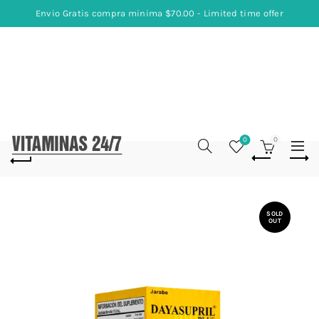
Envio Gratis compra minima $70.00 - Limited time offer
0
0
SOLD
OUT