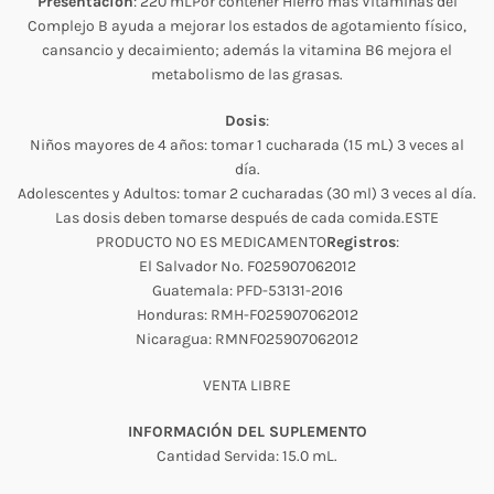
Presentación
: 220 mLPor contener Hierro más Vitaminas del
Complejo B ayuda a mejorar los estados de agotamiento físico,
cansancio y decaimiento; además la vitamina B6 mejora el
metabolismo de las grasas.
Dosis
:
Niños mayores de 4 años: tomar 1 cucharada (15 mL) 3 veces al
día.
Adolescentes y Adultos: tomar 2 cucharadas (30 ml) 3 veces al día.
Las dosis deben tomarse después de cada comida.ESTE
PRODUCTO NO ES MEDICAMENTO
Registros
:
El Salvador No. F025907062012
Guatemala: PFD-53131-2016
Honduras: RMH-F025907062012
Nicaragua: RMNF025907062012
VENTA LIBRE
INFORMACIÓN DEL SUPLEMENTO
Cantidad Servida: 15.0 mL.