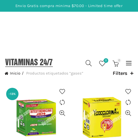
Envio Gratis compra minima $70.00 - Limited time offer
0
0
Filters
Inicio
Productos etiquetados “gases”
-13%