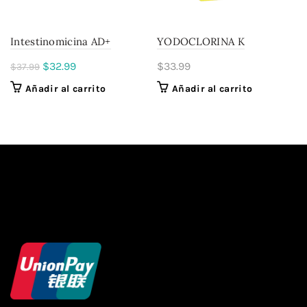
Intestinomicina AD+
YODOCLORINA K
El
El
$
32.99
$
33.99
$
37.99
precio
precio
Añadir al carrito
Añadir al carrito
original
actual
era:
es:
$37.99.
$32.99.