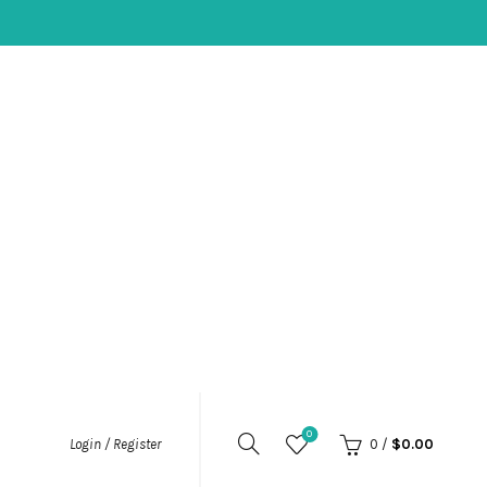
0
0
/
$
0.00
Login / Register