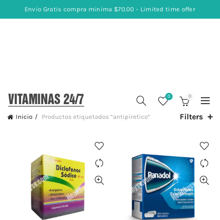
Envio Gratis compra minima $70.00 - Limited time offer
0
0
Filters
Inicio
Productos etiquetados “antipiretico”